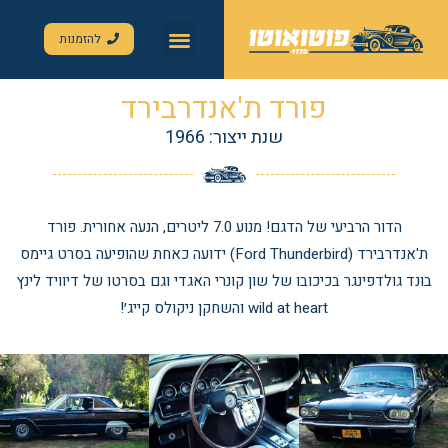
להזמנות
פורד ת'אנדרבירד
שנת ייצור: 1966
הדור הרביעי של הדגם! מנוע 7.0 ליטרים, הנעה אחורית. פורד
ת'אנדרבירד (Ford Thunderbird) ידועה כאחת שהופיעה בסרט גיימס
ינגר בכיכובו של שון קונרי האגדי וגם בסרטו של דיוויד לינץ
wild at heart והשחקן ניקולס קייג׳!