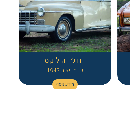
דודג׳ דה לוקס
שנת ייצור 1947
מידע נוסף