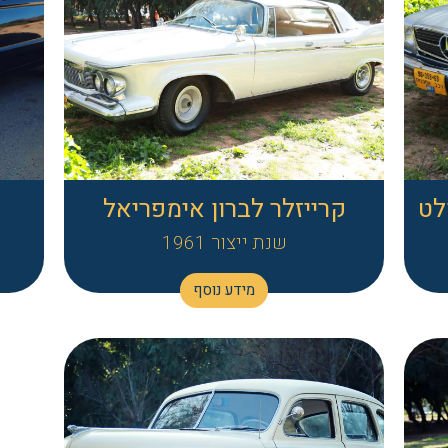
לט
קרייזלר לברון אימפריאל
שנת ייצור 1961
מידע נוסף