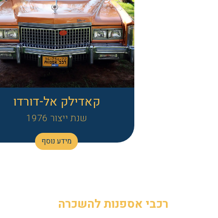
קאדילק אל-דורדו
שנת ייצור 1976
מידע נוסף
רכבי אספנות להשכרה